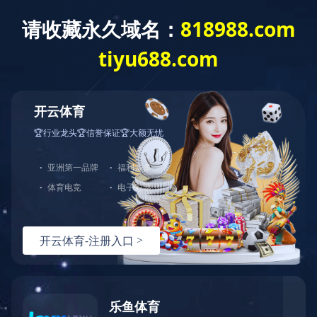
乐鱼
公司概况
企业文化
大事记
政策
|
|
|
|
LEYU（中
国）