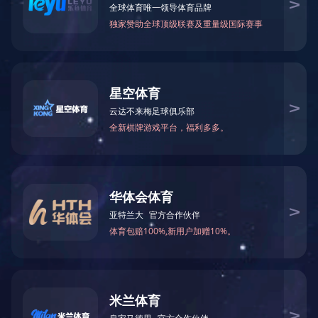
微信
QQ空间
津石管理中心召开2025年
日期：
2025/9/
国庆将至，为切实做好节日期间安全保畅及服务保障