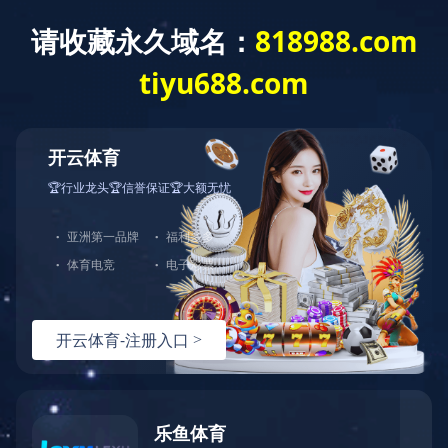
乐鱼
公司概况
企业文化
大事记
政策
|
|
|
|
LEYU（中
国）